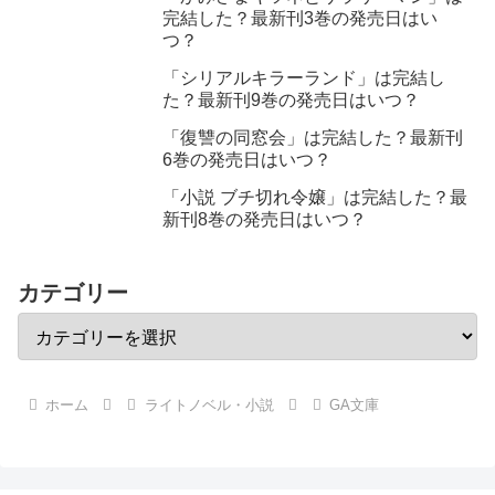
完結した？最新刊3巻の発売日はい
つ？
「シリアルキラーランド」は完結し
た？最新刊9巻の発売日はいつ？
「復讐の同窓会」は完結した？最新刊
6巻の発売日はいつ？
「小説 ブチ切れ令嬢」は完結した？最
新刊8巻の発売日はいつ？
カテゴリー
ホーム
ライトノベル・小説
GA文庫