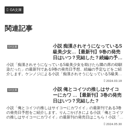
GA文庫
関連記事
小説 痴漢されそうになっているS
GA文庫
級美少女…【最新刊】9巻の発売
日はいつ？完結した？続編の予定
は？
小説「痴漢されそうになっているS級美少女を助けたら隣の席の幼馴
染だった」の最新刊である9巻の発売日予想、続編の予定などをご紹
介します。ケンノジによる小説「痴漢されそうになっているS級美少
女を助けたら隣の席の幼馴染だった」の最新刊の発売日はこ...
2024.03.19
小説 俺とコイツの推しはサイコ
GA文庫
ーにカワ …【最新刊】3巻の発売
日はいつ？完結した？
小説「俺とコイツの推しはサイコーにカワイイ」の最新刊である3巻
の発売日予想をご紹介します。りんごかげきによる小説「俺とコイツ
の推しはサイコーにカワイイ」の最新刊の発売日はこちら！小説「俺
とコイツの推しはサイコーにカワイイ」3巻の発売日はいつ...
2024.05.30