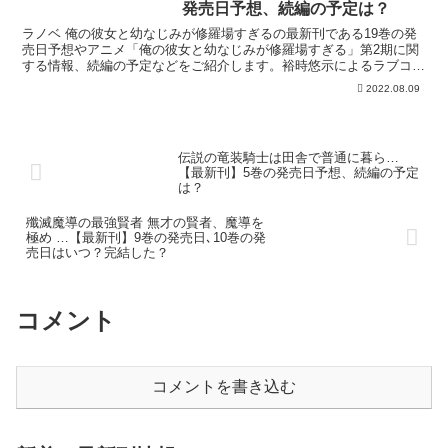
発売日予想、続編の予定は？
ラノベ 俺の彼女と幼なじみが修羅場すぎるの最新刊である19巻の発
売日予想やアニメ「俺の彼女と幼なじみが修羅場すぎる」第2期に関
する情報、続編の予定などをご紹介します。裕時悠示によるラブコメ
小説「俺の彼女と幼なじみが修羅場すぎる」の最新刊の発...
2022.08.09
伝説の竜装騎士は田舎で普通に暮ら…
【最新刊】5巻の発売日予想、続編の予定
は？
殲滅魔導の最強賢者 無才の賢者、魔導を
極め …【最新刊】9巻の発売日､10巻の発
売日はいつ？完結した？
コメント
コメントを書き込む