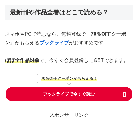
最新刊や作品全巻はどこで読める？
スマホやPCで読むなら、無料登録で「
70％OFFクーポ
ン
」がもらえる
ブックライブ
がおすすめです。
ほぼ全作品対象
で、今すぐ会員登録してGETできます。
70％OFFクーポンがもらえる！
ブックライブで今すぐ読む
スポンサーリンク