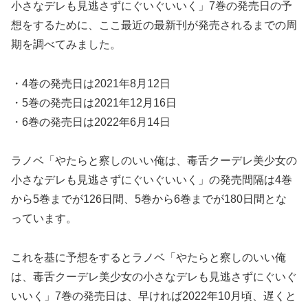
小さなデレも見逃さずにぐいぐいいく」7巻の発売日の予
想をするために、ここ最近の最新刊が発売されるまでの周
期を調べてみました。
・4巻の発売日は2021年8月12日
・5巻の発売日は2021年12月16日
・6巻の発売日は2022年6月14日
ラノベ「やたらと察しのいい俺は、毒舌クーデレ美少女の
小さなデレも見逃さずにぐいぐいいく」の発売間隔は4巻
から5巻までが126日間、5巻から6巻までが180日間とな
っています。
これを基に予想をするとラノベ「やたらと察しのいい俺
は、毒舌クーデレ美少女の小さなデレも見逃さずにぐいぐ
いいく」7巻の発売日は、早ければ2022年10月頃、遅くと