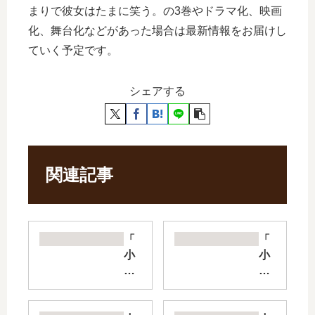
まりで彼女はたまに笑う。の3巻やドラマ化、映画
化、舞台化などがあった場合は最新情報をお届けし
ていく予定です。
シェアする
関連記事
「
「
小
小
説
説
ブ
と
ラ
あ