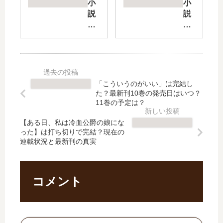
ッ
る
小
小
ク
暗
説
説
ブ
部
Re
リ
レ
の
:ス
コ
ッ
少
タ
リ
ト
女
ー
ス
」
共
ト!
・
は
棲
転
リ
「こういうのがいい」は完結し
完
」
生
コ
た？最新刊10巻の発売日はいつ？
結
は
新
イ
11巻の予定は？
し
完
選
ル
た
結
【ある日、私は冷血公爵の娘にな
組
【
った】は打ち切りで完結？現在の
？
し
【
最
連載状況と最新刊の真実
最
た
最
新
新
？
新
刊
刊
最
刊
】
8
新
】
3
コメント
巻
刊
4
巻
の
6
巻
の
発
巻
の
発
売
の
発
売