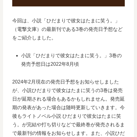
今回は、小説「ひだまりで彼女はたまに笑う。」
（電撃文庫）の最新刊である3巻の発売日予想など
をご紹介しました。
小説「ひだまりで彼女はたまに笑う。」3巻の
発売予想日は2022年8月頃
2024年2月現在の発売日予想をお知らせしました
が、小説ひだまりで彼女はたまに笑うの3巻は発売
日が延期される場合もあるかもしれません。発売延
期の発表があった場合は随時更新していきます。今
後もライトノベル小説 ひだまりで彼女はたまに笑
う。が完結や打ち切りなどで最終巻が発売されるま
で最新刊の情報をお知らせします。また、小説ひだ