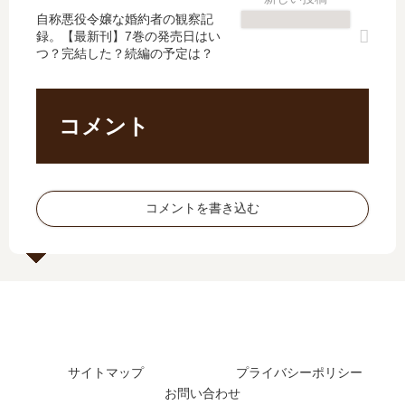
書
り
刊
獣
自称悪役令嬢な婚約者の観察記
姫
【
録。【最新刊】7巻の発売日はい
15
番
【
最
つ？完結した？続編の予定は？
巻
【
最
新
の
最
新
刊
発
新
刊
】
売
刊
】
11
コメント
日
】
5
巻
は
10
巻
の
い
巻
の
発
つ
の
発
売
コメントを書き込む
？
発
売
日
16
売
日､
は
巻
日､
6
い
の
11
巻
つ
予
巻
の
？
定
の
発
完
は
発
売
結
？
売
日
し
サイトマップ
プライバシーポリシー
日
は
た
お問い合わせ
は
い
？