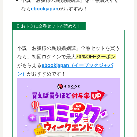
小説「お狐様の異類婚姻譚」を全巻購入する
なら
ebookjapan
がおすすめ！
おトクに全巻セットが読める！
小説「お狐様の異類婚姻譚」全巻セットを買う
なら、初回ログインで最大
70％OFFクーポン
がもらえる
ebookjapan（イーブックジャパ
ン）
がおすすめです！