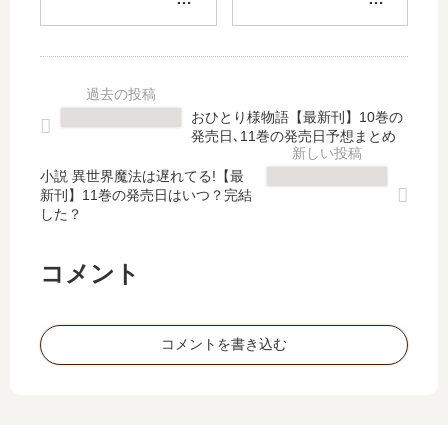
小
最
ロ
ネ
説
新
ア
バ
集
刊
カ
【
【
】
雄
最
最
2
英
新
おひとり様物語【最新刊】10巻の
新
巻
白
刊
発売日､11巻の発売日予想まとめ
刊
の
書
】
】
発
【
5
小説 異世界魔法は遅れてる!【最
4
売
新刊】11巻の発売日はいつ？完結
最
巻
した？
巻
日
新
の
の
は
刊
発
発
い
】
売
コメント
売
つ
7
日
日
？
巻
は
は
完
の
い
コメントを書き込む
い
結
発
つ
つ
し
売
？
？
た
日
完
完
？
は
結
結
い
し