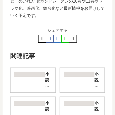
ヒーのいれ方 セカンドシーズンの10巻や11巻やド
ラマ化、映画化、舞台化など最新情報をお届けして
いく予定です。
シェアする
関連記事
小
小
説
説
岸
SP
辺
Y×
露
FA
伴
MI
小
小
短
LY
説
説
編
【
ヒ
約