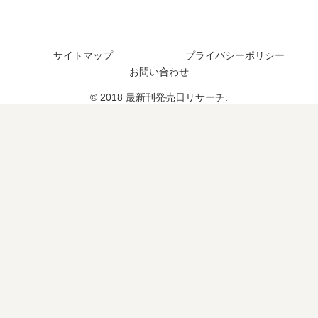
し
つ
た
た
？
？
？
完
結
サイトマップ
プライバシーポリシー
し
お問い合わせ
た
© 2018 最新刊発売日リサーチ.
？