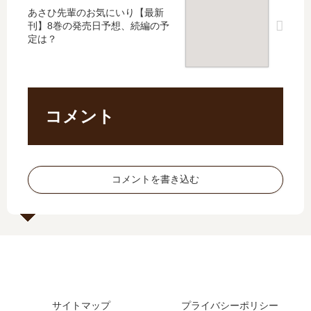
」
発
新
た
あさひ先輩のお気にいり【最新
は
売
刊
？
刊】8巻の発売日予想、続編の予
完
日､
】
最
定は？
結
15
20
新
し
巻
巻
刊
た
の
の
16
？
発
発
巻
最
売
売
の
コメント
新
日
日､
発
刊
は
21
売
12
い
巻
日
巻
つ
の
は
コメントを書き込む
の
？
発
い
発
完
売
つ
売
結
日
？
日
し
は
続
は
た
い
編
い
？
つ
の
つ
？
予
？
完
定
サイトマップ
プライバシーポリシー
13
結
は