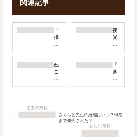
関連記事
「
夜
推
光
し
雲
が
の
武
サ
道
リ
ね
「
館
ッ
こ
き
い
サ
む
の
っ
【
す
こ
て
最
め
い
く
新
道
ぬ
れ
刊
草
」
た
】
日
は
さくらと先生の続編はいつ？何巻
ら
14
記
完
まで発売された？
死
巻
【
結
ぬ
の
最
し