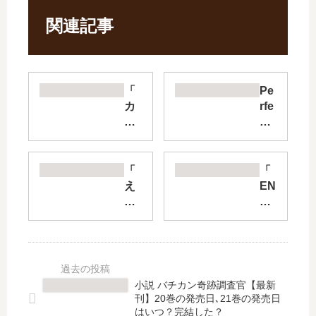
関連記事
「
Pe
カ
rfe
ノ
ct
ジ
Cri
ョ
me
の
【
「
「
弱
最
え
EN
み
新
ぶ
NE
を
刊
り
AD
握
】
で
」
っ
11
い
は
た
巻
ホ
完
ら
の
ス
結
小説 バチカン奇跡調査官【最新
」
発
ト
し
刊】20巻の発売日､21巻の発売日
は
売
」
た
はいつ？完結した？