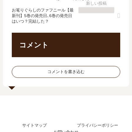
完
日
は
？
結
予
お篭りぐらしのファフニール【最
完
最
新刊】5巻の発売日､6巻の発売日
し
想
結
新
はいつ？完結した？
た
、
し
刊
？
続
た
7
最
編
？
巻
新
の
最
の
コメント
刊
予
新
発
14
定
刊
売
巻
は
6
日
の
？
巻
は
コメントを書き込む
発
の
い
売
発
つ
日
売
？
は
日
い
は
つ
い
？
つ
？
サイトマップ
プライバシーポリシー