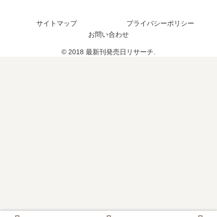
は
？
発
売
い
売
日
サイトマップ
プライバシーポリシー
つ
日
は
？
お問い合わせ
は
い
完
い
つ
© 2018 最新刊発売日リサーチ.
結
つ
？
し
？
完
た
12
結
？
巻
し
の
た
予
？
定
は
？