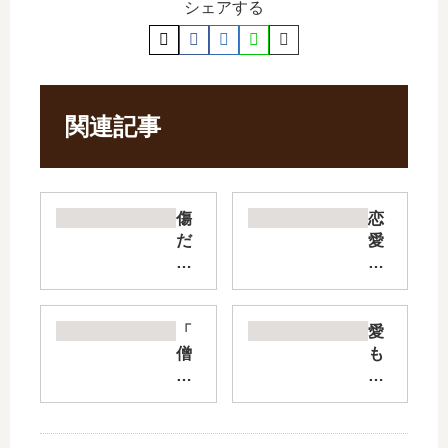
シェアする
関連記事
傷
恋
だ
愛
ら
不
け
感
聖
症
女
【
「
愛
よ
最
僧
も
り
新
侶
憎
報
刊
と
し
復
】
交
み
を
11
わ
も