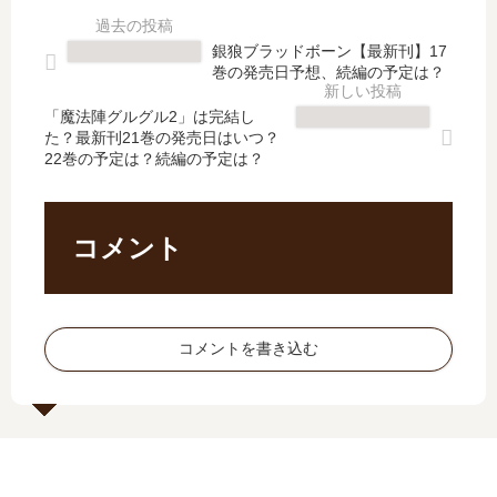
こ
巻
る
沈
め
の
色
黙
銀狼ブラッドボーン【最新刊】17
て
発
欲
の
巻の発売日予想、続編の予定は？
【
売
の
中
最
日
夜
で
「魔法陣グルグル2」は完結し
新
は
た？最新刊21巻の発売日はいつ？
に
【
22巻の予定は？続編の予定は？
刊
い
…
最
】
つ
」
新
3
？
は
刊
巻
完
完
】
コメント
の
結
結
6
発
し
し
巻
売
た
た
の
日､
？
？
発
コメントを書き込む
4
続
最
売
巻
編
新
日､
の
の
刊
7
発
予
11
巻
売
定
巻
の
日
は
の
発