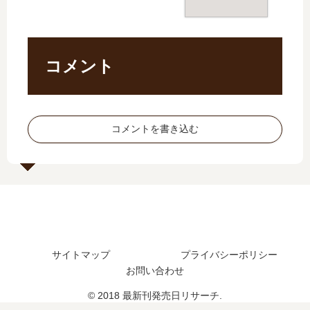
売
売
し
19
日
日
た
巻
は
は
？
の
い
い
最
発
つ
つ
コメント
新
売
？
？
刊
日
完
4
3
は
結
巻
巻
い
し
の
の
つ
コメントを書き込む
た
予
発
？
？
定
売
20
続
は
日
巻
編
？
は
の
の
い
予
予
つ
定
定
？
は
は
4
？
サイトマップ
プライバシーポリシー
？
巻
お問い合わせ
の
予
© 2018 最新刊発売日リサーチ.
定