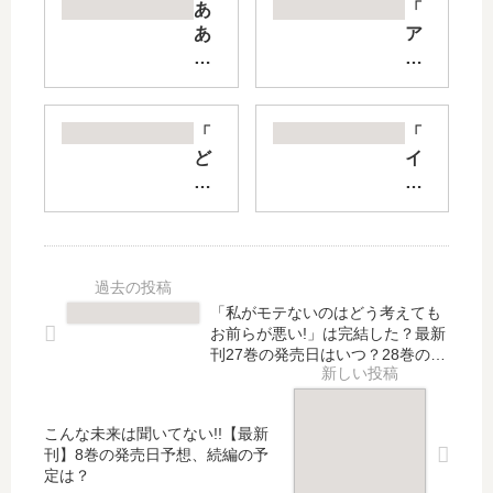
あ
「
あ
ア
っ
ン
就
ダ
活
ー
の
3
「
「
女
」
ど
イ
神
は
く
サ
さ
完
だ
ッ
ま
結
み
ク
っ
し
の
」
【
た
花
は
最
？
咲
完
「私がモテないのはどう考えても
新
最
く
結
お前らが悪い!」は完結した？最新
刊
新
こ
し
刊27巻の発売日はいつ？28巻の予
】
刊
ろ
定は？
た
6
3
」
？
巻
巻
は
最
こんな未来は聞いてない!!【最新
の
の
完
新
刊】8巻の発売日予想、続編の予
発
発
結
刊
定は？