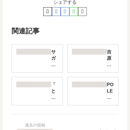
シェアする
関連記事
サ
吉
ガ
原
ラ
プ
～
ラ
S
ト
の
ニ
「
PO
同
ッ
と
LE
素
ク
り
ST
体
【
ぱ
AR
～
最
ん
【
【
新
」
最
最
刊
は
新
新
】
完
刊