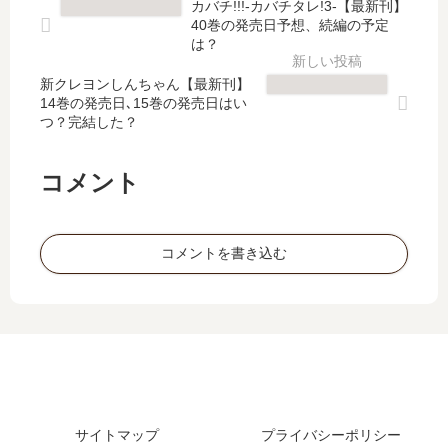
カバチ!!!-カバチタレ!3-【最新刊】
刊
4
結
】
40巻の発売日予想、続編の予定
】
巻
し
4
は？
9
の
た
巻
巻
発
新クレヨンしんちゃん【最新刊】
？
の
14巻の発売日､15巻の発売日はい
の
売
最
発
つ？完結した？
発
日､
新
売
売
5
刊
日､
日
巻
35
5
コメント
予
の
巻
巻
想
発
の
の
、
売
発
発
コメントを書き込む
続
日
売
売
編
予
日
日
の
想
は
は
予
ま
い
い
定
と
つ
つ
は
め
？
？
？
36
完
巻
結
サイトマップ
プライバシーポリシー
の
し