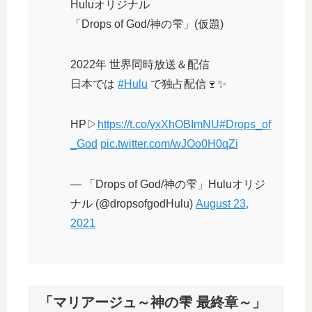
Huluオリジナル
「Drops of God/神の雫」(仮題)
2022年 世界同時放送＆配信
日本では
#Hulu
で独占配信🍷✨
HP▷
https://t.co/yxXhOBImNU
#Drops_of
_God
pic.twitter.com/wJOo0H0qZi
— 「Drops of God/神の雫」Huluオリジ
ナル (@dropsofgodHulu)
August 23,
2021
「マリアージュ～神の雫 最終章～」