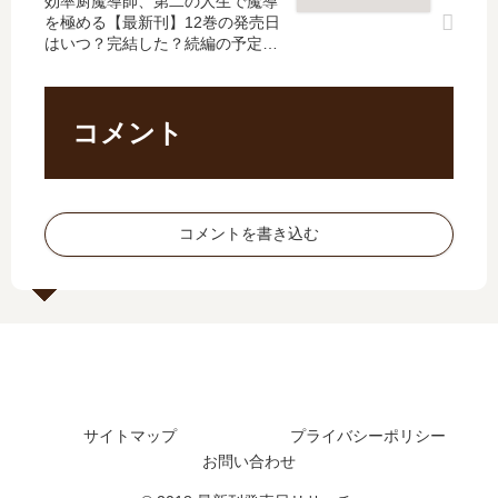
効率厨魔導師、第二の人生で魔導
感
ル
を極める【最新刊】12巻の発売日
？
巻
セ
【
はいつ？完結した？続編の予定
最
の
ラ
最
は？
新
発
ピ
新
刊
売
ス
刊
10
日､
ト
】
コメント
巻
8
～
11
の
巻
【
巻
発
の
最
の
売
発
新
発
コメントを書き込む
日
売
刊
売
は
日
】
日､
い
は
8
12
つ
い
巻
巻
？
つ
の
の
11
？
発
発
巻
完
売
売
の
結
日､
日
サイトマップ
プライバシーポリシー
予
し
9
は
お問い合わせ
定
た
巻
い
は
？
の
つ