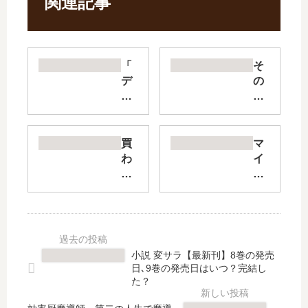
関連記事
「
そ
デ
の
ブ
結
と
婚
ラ
、
ブ
正
買
マ
と
気
わ
イ
過
で
れ
・
ち
す
た
ワ
と
か
男
ン
！
?
～
ナ
」
【
女
イ
は
最
性
ト
小説 変サラ【最新刊】8巻の発売
完
新
限
・
日､9巻の発売日はいつ？完結し
結
刊
定
ル
た？
し
】
快
ー
た
7