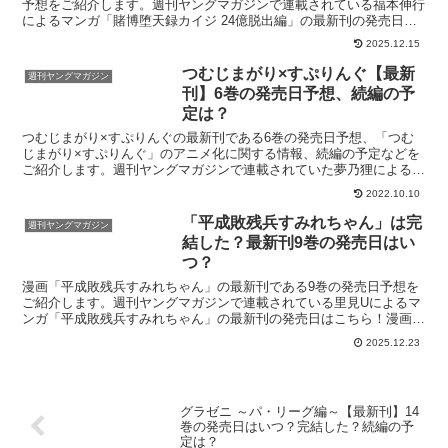
予想をご紹介します。週刊ヤングマガジンで連載されている福本伸行
によるマンガ「賭博堕天録カイジ 24億脱出編」の最新刊の発売日、
今すぐお得に読む方法はこちら！「カイジ 24億脱...
2025.12.15
つむじまがり×すぷりんぐ【最新
週刊ヤングマガジン
刊】6巻の発売日予想、続編の予
定は？
つむじまがり×すぷりんぐの最新刊である6巻の発売日予想、「つむ
じまがり×すぷりんぐ」のアニメ化に関する情報、続編の予定などを
ご紹介します。週刊ヤングマガジンで連載されていた夢乃狸によるマ
ンガ「つむじまがり×すぷりんぐ」の最新刊の発売日はこち...
2022.10.10
「平成敗残兵すみれちゃん」は完
週刊ヤングマガジン
結した？最新刊9巻の発売日はい
つ？
漫画「平成敗残兵すみれちゃん」の最新刊である9巻の発売日予想を
ご紹介します。週刊ヤングマガジンで連載されている里見Uによるマ
ンガ「平成敗残兵すみれちゃん」の最新刊の発売日はこちら！漫画
「平成敗残兵すみれちゃん」9巻の発売日はいつ？コミック「...
2025.12.23
グラゼニ ～パ・リーグ編～【最新刊】14
巻の発売日はいつ？完結した？続編の予
定は？