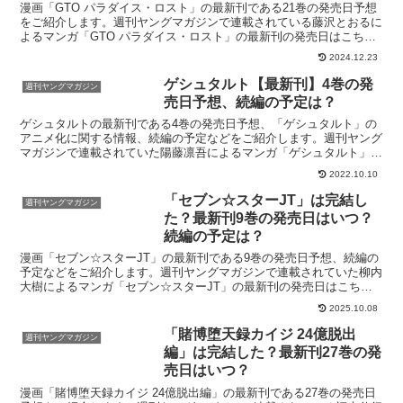
漫画「GTO パラダイス・ロスト」の最新刊である21巻の発売日予想
をご紹介します。週刊ヤングマガジンで連載されている藤沢とおるに
よるマンガ「GTO パラダイス・ロスト」の最新刊の発売日はこち
ら！漫画「GTO パラダイス・ロスト」21巻の発売...
2024.12.23
ゲシュタルト【最新刊】4巻の発
週刊ヤングマガジン
売日予想、続編の予定は？
ゲシュタルトの最新刊である4巻の発売日予想、「ゲシュタルト」の
アニメ化に関する情報、続編の予定などをご紹介します。週刊ヤング
マガジンで連載されていた陽藤凛吾によるマンガ「ゲシュタルト」の
最新刊の発売日はこちら！漫画「ゲシュタルト」4巻の発売...
2022.10.10
「セブン☆スターJT」は完結し
週刊ヤングマガジン
た？最新刊9巻の発売日はいつ？
続編の予定は？
漫画「セブン☆スターJT」の最新刊である9巻の発売日予想、続編の
予定などをご紹介します。週刊ヤングマガジンで連載されていた柳内
大樹によるマンガ「セブン☆スターJT」の最新刊の発売日はこち
ら！漫画「セブン☆スターJT」9巻の発売日はいつ？コミ...
2025.10.08
「賭博堕天録カイジ 24億脱出
週刊ヤングマガジン
編」は完結した？最新刊27巻の発
売日はいつ？
漫画「賭博堕天録カイジ 24億脱出編」の最新刊である27巻の発売日