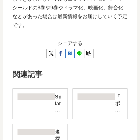
シールドの8巻や9巻やドラマ化、映画化、舞台化
などがあった場合は最新情報をお届けしていく予定
です。
シェアする
関連記事
Sp
「
lat
ポ
oo
ケ
n
ッ
イ
ト
カ
モ
名
す
ン
探