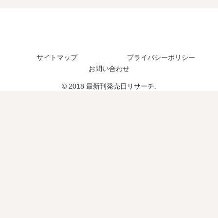
は
の
つ
い
発
？
つ
売
完
？
日
結
完
は
し
結
い
サイトマップ
プライバシーポリシー
た
し
つ
お問い合わせ
？
た
？
© 2018 最新刊発売日リサーチ.
？