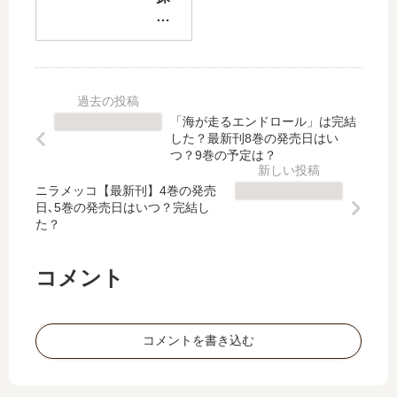
キ
ス
偵
ッ
タ
コ
ズ
ー
ナ
4
ス
ン
コ
ペ
特
マ
シ
別
「海が走るエンドロール」は完結
フ
ャ
編
した？最新刊8巻の発売日はい
ェ
ル
【
つ？9巻の予定は？
ス
」
最
【
は
ニラメッコ【最新刊】4巻の発売
新
日､5巻の発売日はいつ？完結し
最
完
刊
た？
新
結
】
刊
し
49
】
た
巻
コメント
9
？
の
巻
最
発
の
新
売
コメントを書き込む
発
刊
日
売
66
は
日
巻
い