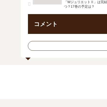
「WジュリエットⅡ」は完結
つ？17巻の予定は？
コメント