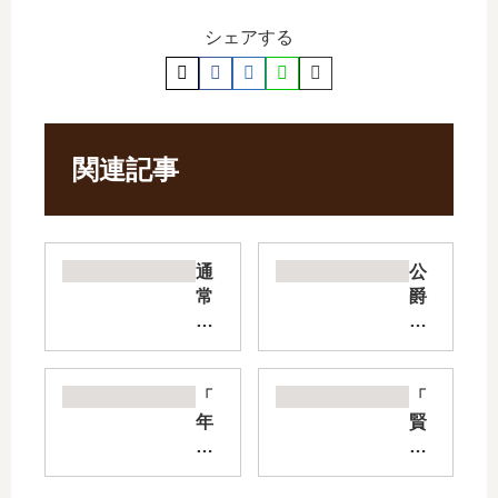
シェアする
関連記事
通
公
常
爵
攻
令
撃
嬢
が
の
全
嗜
「
「
体
み
年
賢
攻
【
上
者
撃
最
エ
の
で
新
リ
孫