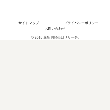
、
た
28
続
？
巻
編
最
の
の
新
予
サイトマップ
プライバシーポリシー
予
刊
定
お問い合わせ
定
7
は
は
巻
？
© 2018 最新刊発売日リサーチ.
？
の
発
売
日
は
い
つ
？