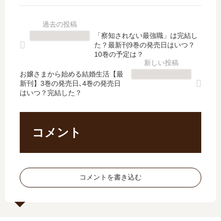
二
刊
ー
」
回
】
ト
は
攻
9
女
完
「察知されない最強職」は完結し
撃
巻
騎
結
た？最新刊9巻の発売日はいつ？
の
の
士
し
10巻の予定は？
お
発
が
た
…
売
お嬢さまから始める結婚生活【最
僕
？
新刊】3巻の発売日､4巻の発売日
【
日
の
最
はいつ？完結した？
最
は
前
新
新
い
で
刊
刊
つ
だ
27
】
？
け
巻
コメント
6
完
可
の
巻
結
愛
発
の
し
い
売
発
た
」
日
コメントを書き込む
売
？
は
は
日
完
い
予
結
つ
想
し
？