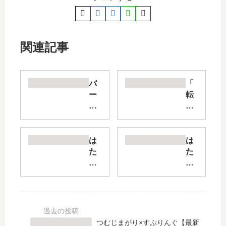
関連記事
バ
「
ー
転
サ
ス
ス
ラ
【
ク
最
レ
は
は
新
イ
た
た
刊
マ
ら
ら
】
ン
く
か
5
リ
細
な
巻
ベ
胞
い
の
ン
猫
細
発
ジ
【
胞
つむじまがり×すぷりんぐ【最新