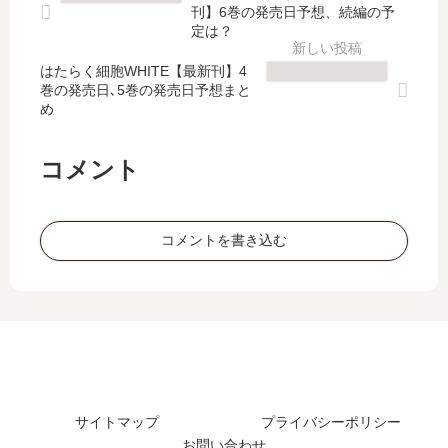
売
」
最
【
刊】6巻の発売日予想、続編の予
日､
は
新
最
定は？
6
完
刊
新
巻
結
はたらく細胞WHITE【最新刊】4
】
刊
巻の発売日､5巻の発売日予想まと
の
し
3
】
め
発
た
巻
6
売
？
の
巻
日
最
発
の
コメント
は
新
売
発
い
刊
日､
売
つ
7
4
日
コメントを書き込む
？
巻
巻
予
完
の
の
想
結
発
発
、
し
売
売
続
た
日
日
編
？
は
は
の
い
い
予
つ
つ
定
？
サイトマップ
プライバシーポリシー
？
は
8
お問い合わせ
完
？