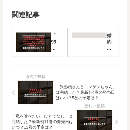
関連記事
「
婚
99
約
回
者
断
が
罪
浮
さ
気
れ
相
た
手
ル
と
「異形頭さんとニンゲンちゃん」
は完結した？最新刊4巻の発売日
ー
駆
はいつ？5巻の予定は？
プ
け
令
落
嬢
ち
「私を喰べたい、ひとでなし」は
で
し
完結した？最新刊11巻の発売日は
す
ま
いつ？12巻の予定は？