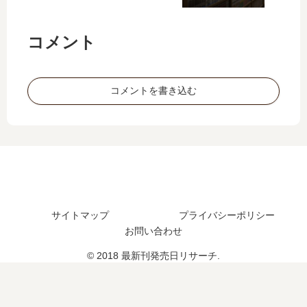
が
し
今
た
世
。
コメント
は
王
『
子
超
殿
コメントを書き込む
絶
…
…
【
」
最
は
新
完
刊
結
】
し
3
た
巻
？
の
サイトマップ
プライバシーポリシー
最
発
お問い合わせ
新
売
© 2018 最新刊発売日リサーチ.
刊
日､
5
4
巻
巻
の
の