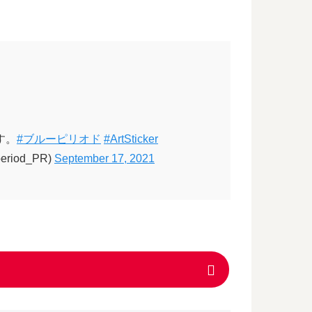
す。
#ブルーピリオド
#ArtSticker
iod_PR)
September 17, 2021