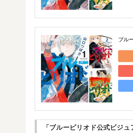
ブル
「ブルーピリオド公式ビジュ