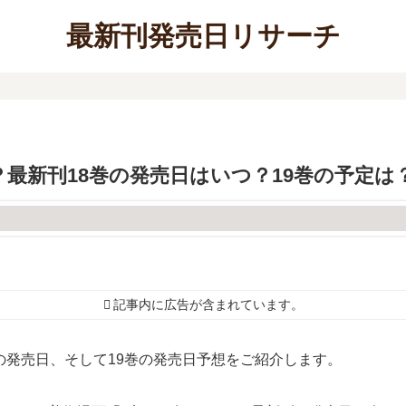
最新刊発売日リサーチ
最新刊18巻の発売日はいつ？19巻の予定は
記事内に広告が含まれています。
の発売日、そして19巻の発売日予想をご紹介します。