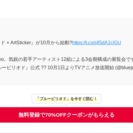
ArtSticker』が10月から始動?
https://t.co/sII5dA1UGU
 tokyo。気鋭の若手アーティスト12組による3会期構成の展覧会で
ルーピリオド』公式 ?? 10月1日よりTVアニメ放送開始 (@blueper
「ブルーピリオド」を今すぐ読む！
無料登録で70%OFFクーポンがもらえる