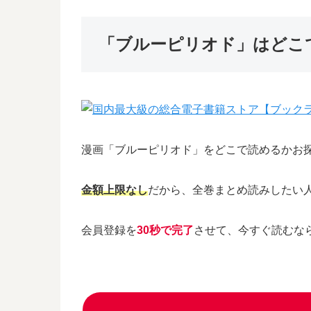
「ブルーピリオド」はどこ
漫画「ブルーピリオド」をどこで読めるかお
金額上限なし
だから、全巻まとめ読みしたい
会員登録を
30秒で完了
させて、今すぐ読むな