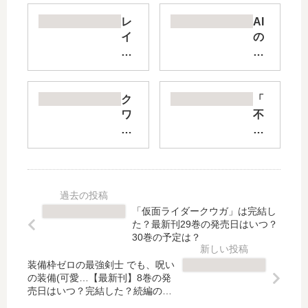
レ
AI
イ
の
リ
遺
【
電
最
子
新
Bl
ク
「
刊
ue
ワ
不
】
Ag
ト
死
7
e
ロ
と
巻
【
バ
罰
の
最
ッ
」
発
新
テ
は
売
刊
リ
完
「仮面ライダークウガ」は完結し
日
】
ー
結
た？最新刊29巻の発売日はいつ？
予
9
【
し
30巻の予定は？
想
巻
最
た
、
の
装備枠ゼロの最強剣士 でも、呪い
新
？
の装備(可愛…【最新刊】8巻の発
続
発
刊
最
売日はいつ？完結した？続編の予
編
売
】
新
定は？