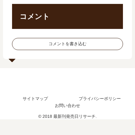
の
日､
16
刊
予
10
巻
9
定
巻
の
巻
コメント
は
の
発
の
？
発
売
発
売
日､
売
日
17
日
コメントを書き込む
は
巻
は
い
の
い
つ
発
つ
？
売
？
完
日
結
は
し
い
た
つ
サイトマップ
プライバシーポリシー
？
？
お問い合わせ
完
結
© 2018 最新刊発売日リサーチ.
し
た
？