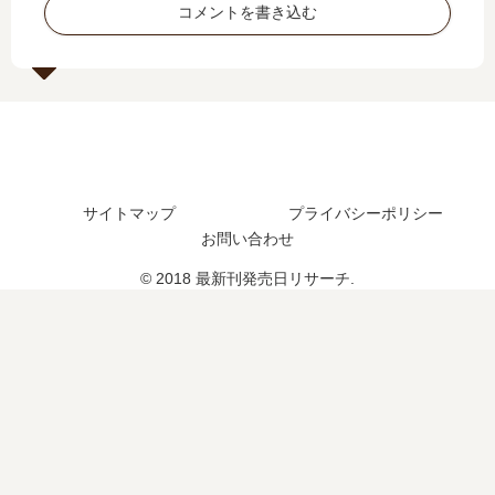
刊
刊
コメントを書き込む
続
い
】
10
編
つ
8
巻
の
？
巻
の
予
20
の
発
定
巻
発
売
は
の
売
日
？
予
日､
は
定
9
い
サイトマップ
プライバシーポリシー
は
巻
つ
お問い合わせ
？
の
？
発
11
© 2018 最新刊発売日リサーチ.
売
巻
日
の
予
予
想
定
ま
は
と
？
め