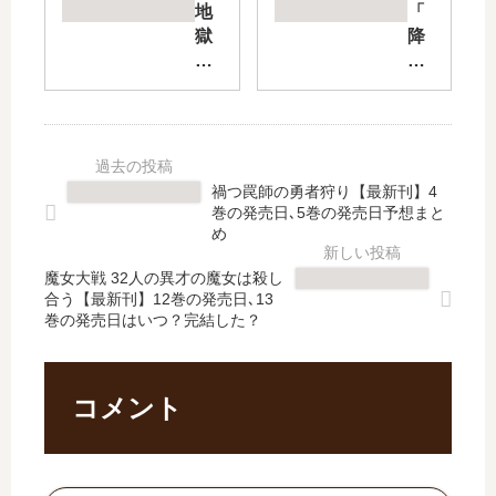
の
サ
地
「
ふ
ー
獄
降
た
ク
の
り
ご
ル
業
積
ち
」
火
も
ゃ
は
で
れ
ん
完
焼
孤
【
結
か
独
禍つ罠師の勇者狩り【最新刊】4
最
し
れ
な
巻の発売日､5巻の発売日予想まと
新
た
続
死
め
刊
？
け
よ
】
最
魔女大戦 32人の異才の魔女は殺し
た
」
合う【最新刊】12巻の発売日､13
8
新
少
は
巻の発売日はいつ？完結した？
巻
刊
年
完
の
19
。
結
発
巻
最
し
売
の
…
た
コメント
日
発
【
？
予
売
最
最
想
日
新
新
、
は