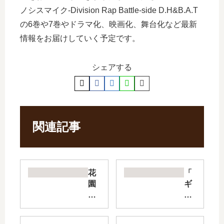
ノシスマイク-Division Rap Battle-side D.H&B.A.T
の6巻や7巻やドラマ化、映画化、舞台化など最新
情報をお届けしていく予定です。
シェアする
関連記事
花
「
園
ギ
さ
ル
ん
テ
ち
ィ