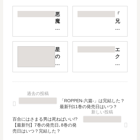
悪
「
魔
兄
の
に
メ
付
ム
け
メ
る
星
エ
ム
薬
の
ク
ち
は
王
ソ
ゃ
な
子
シ
ん
い!
さ
ス
【
」
ま
ト
最
最
【
を
新
新
最
堕
「ROPPEN-六篇-」は完結した？
刊
刊
新
と
最新刊11巻の発売日はいつ？
】
2
刊
せ
13
巻
】
な
百合にはさまる男は死ねばいい!?
巻
の
7
い
【最新刊】7巻の発売日､8巻の発
の
発
売日はいつ？完結した？
巻
【
発
売
の
最