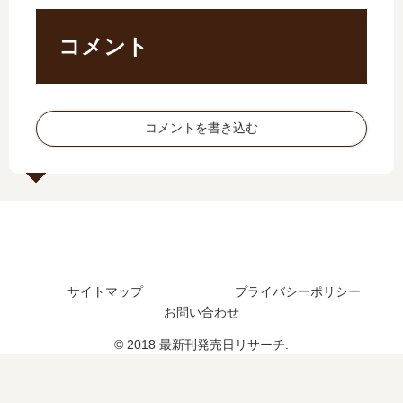
売
日
発
新
日
は
売
刊
コメント
予
い
日
】
想
つ
予
11
、
？
想
巻
続
、
の
コメントを書き込む
編
続
発
の
編
売
予
の
日､
定
予
12
は
定
巻
？
は
の
？
発
売
サイトマップ
プライバシーポリシー
日
お問い合わせ
は
い
© 2018 最新刊発売日リサーチ.
つ
？
完