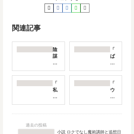
関連記事
陰
「
謀
ば
論
く
TH
お
E3
ん!
名
!
「
「
様
～
私
ウ
Q
天
刑
ミ
～
野
執
ガ
CI
恩
行
ミ
A
紗
人
～
の
の
～
絶
日
ニ
殺
島
小説 ロクでなし魔術講師と追想日