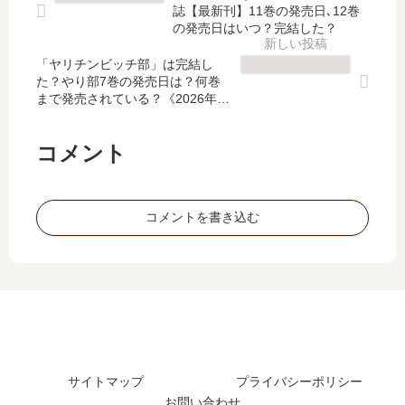
常
コ
人
の
誌【最新刊】11巻の発売日､12巻
～
イ
弁
ジ
の発売日はいつ？完結した？
【
チ
護
ェ
最
繁
「ヤリチンビッチ部」は完結し
士
ノ
た？やり部7巻の発売日は？何巻
新
盛
と
サ
まで発売されている？《2026年2
刊
記
テ
イ
月最新版》
】
～
ミ
ド
2
」
ス
～
コメント
巻
は
の
」
の
完
天
は
発
結
秤
完
コメントを書き込む
売
し
～
結
日､
た
」
し
3
？
は
た
巻
最
完
？
の
新
結
最
発
刊
し
新
売
4
た
刊
日
巻
？
2
は
の
サイトマップ
プライバシーポリシー
最
巻
い
発
お問い合わせ
新
の