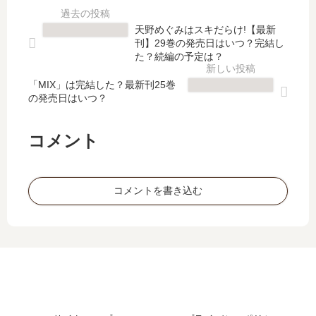
】
ン
物
・
10
ジ
館
留
天野めぐみはスキだらけ!【最新
巻
」
の
侯
刊】29巻の発売日はいつ？完結し
の
13
事
世
た？続編の予定は？
発
巻
件
家
売
の
「MIX」は完結した？最新刊25巻
目
異
の発売日はいつ？
日､
発
録
伝
11
売
【
の
巻
日
最
続
コメント
の
は
新
編
発
？
刊
は
売
最
】
い
コメントを書き込む
日
新
46
つ
は
刊
巻
？
い
は
の
何
つ
い
発
巻
？
つ
売
ま
完
？
日
で
結
連
予
発
し
載
想
売