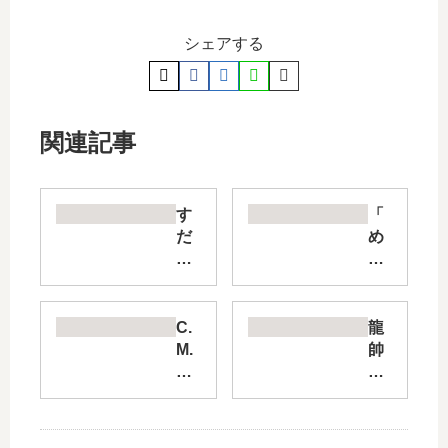
シェアする
関連記事
す
「
だ
め
ち
組
の
の
魔
大
王
吾
C.
龍
城
救
M.
帥
【
国
B.
の
最
の
森
翼
新
オ
羅
史
刊
レ
博
記