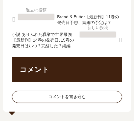
新
？
新
ア
刊
最
刊
ニ
】
新
】
メ
Bread & Butter【最新刊】11巻の
3
刊
16
化･
発売日予想、続編の予定は？
巻
31
巻
ド
の
巻
の
ラ
小説 ありふれた職業で世界最強
発
の
【最新刊】14巻の発売日､15巻の
発
マ
発売日はいつ？完結した？続編の
売
発
売
化･
予定は？
日､
売
日
映
4
日
予
画
巻
は
想
化･
コメント
の
い
、
舞
発
つ
続
台
売
？
編
化
日
続
の
の
コメントを書き込む
予
編
予
予
想
の
定
定
、
予
は
は
続
定
？
？
編
は
の
？