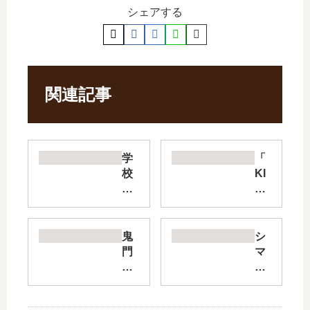
シェアする
関連記事
学
「
校
KI
の
PP
推
O
せ
」
る
は
鬼
シ
怪
完
門
マ
談
結
街
ウ
【
し
【
マ
最
た
最
の