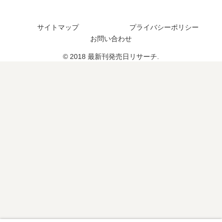
の
？
予
完
サイトマップ
プライバシーポリシー
定
結
お問い合わせ
は
し
？
た
© 2018 最新刊発売日リサーチ.
《
？
20
26
年
1
月
最
新
版
》