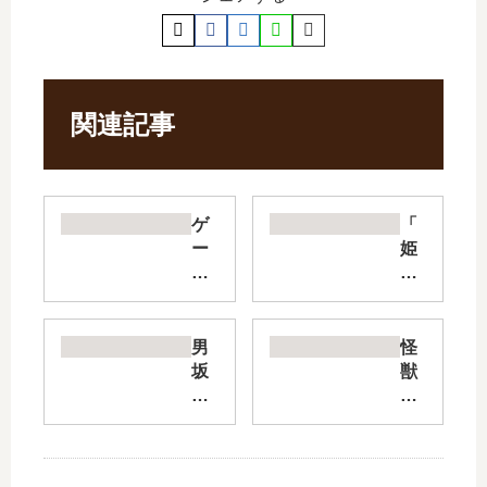
関連記事
ゲ
「
ー
姫
ミ
様“
ン
拷
グ
問”
お
の
男
怪
嬢
時
坂
獣
様
間
【
8
【
で
最
号
最
す
新
sid
新
」
刊
e