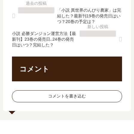
刊
は
】
B
】
完
12
【
「小説 異世界のんびり農家」は完
7
結
巻
最
結した？最新刊19巻の発売日はい
巻
し
の
新
つ？20巻の予定は？
の
た
発
刊
発
？
小説 必勝ダンジョン運営方法【最
売
】
新刊】23巻の発売日､24巻の発売
売
最
日
2
日はいつ？完結した？
日､
新
は
巻
8
刊
い
の
巻
20
つ
発
の
巻
？
売
コメント
発
の
完
日､
売
発
結
3
日
売
し
巻
予
日
た
の
コメントを書き込む
想
は
？
発
ま
い
売
と
つ
日
め
？
は
続
い
編
つ