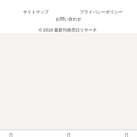
め
は
は
サイトマップ
プライバシーポリシー
い
？
お問い合わせ
つ
？
© 2018 最新刊発売日リサーチ.
完
結
し
た
？