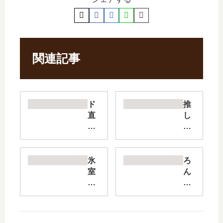
関連記事
ド
推
直
し
球
の
彼
ア
氏
イ
×
ド
氷
ろ
彼
ル
室
ん
女
が
の
ぐ
【
隣
天
ら
最
の
地
い
新
部
Fat
だ