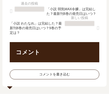
刊
屋
e/s
ぁ
】
に
ch
す!
「小説 弱気MAX令嬢」は完結し
8
引
ool
【
た？最新刊8巻の発売日はいつ？
巻
っ
life
最
の
越
【
新
「小説 わたなれ」は完結した？最
発
…
新刊8巻の発売日はいつ？9巻の予
最
刊
定は？
売
【
新
】
日
最
刊
11
予
新
】
巻
想
刊
17
の
コメント
、
】
巻
発
続
7
の
売
編
巻
発
日
の
の
売
予
コメントを書き込む
予
発
日､
想
定
売
18
、
は
日
巻
続
？
予
の
編
想
発
の
ま
売
予
と
日
定