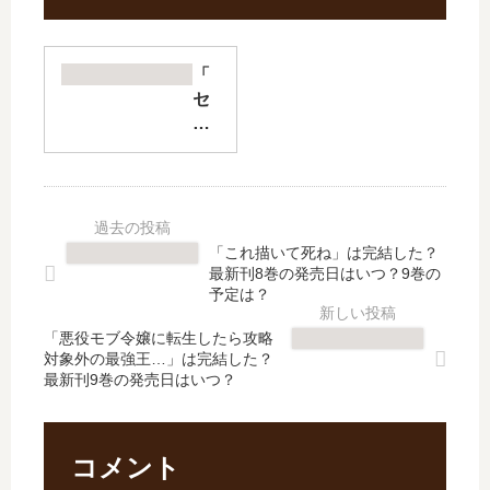
「
セ
ラ
ピ
ー
ゲ
ー
ム
「これ描いて死ね」は完結した？
リ
最新刊8巻の発売日はいつ？9巻の
ス
予定は？
タ
「悪役モブ令嬢に転生したら攻略
ー
対象外の最強王…」は完結した？
ト
最新刊9巻の発売日はいつ？
」
は
完
結
コメント
し