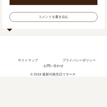
た
？
最
コメントを書き込む
新
刊
7
巻
の
発
売
日
サイトマップ
プライバシーポリシー
は
お問い合わせ
い
つ
© 2018 最新刊発売日リサーチ.
？