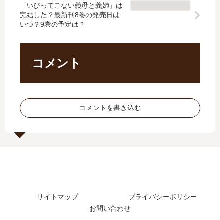
？
最
「いびってこない義母と義姉」は
4
発
完結した？最新刊8巻の発売日は
最
新
巻
売
いつ？9巻の予定は？
新
刊
の
日
刊
9
発
は
7
巻
売
い
巻
の
日
つ
コメント
の
発
予
？
発
売
想
完
売
日
、
結
日
は
続
し
コメントを書き込む
は
い
編
た
い
つ
の
？
つ
？
予
続
？
10
定
編
8
巻
は
の
巻
の
？
予
の
予
定
予
定
は
サイトマップ
プライバシーポリシー
定
は
？
お問い合わせ
は
？