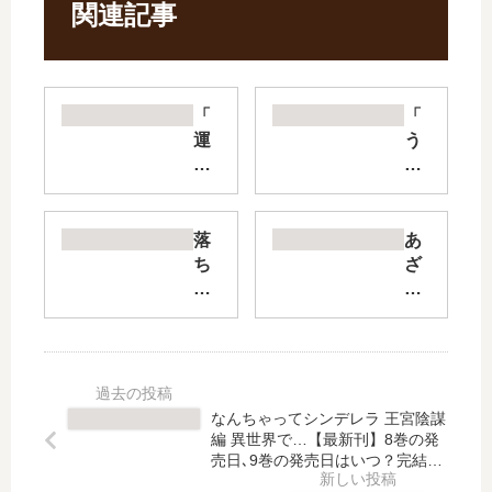
関連記事
「
「
運
う
命
る
の
わ
人
し
に
の
落
あ
出
宵
ち
ざ
会
の
て
恋
う
月
溺
【
話
」
れ
最
」
は
て
新
は
完
【
刊
完
結
最
】
なんちゃってシンデレラ 王宮陰謀
結
し
新
5
編 異世界で…【最新刊】8巻の発
し
た
刊
巻
売日､9巻の発売日はいつ？完結し
た
？
】
た？
の