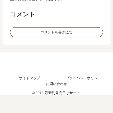
？
」
売
は
最
は
日
い
新
完
コメント
予
つ
刊
結
想
？
23
し
、
52
巻
た
コメントを書き込む
続
巻
の
？
編
の
発
最
の
予
売
新
予
定
日
刊
定
は
は
5
は
？
い
巻
？
つ
の
？
発
24
売
サイトマップ
プライバシーポリシー
巻
日
お問い合わせ
の
は
© 2018 最新刊発売日リサーチ.
予
い
定
つ
は
？
？
6