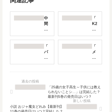
関連記事
中
「
間
K2
管
」
理
は
録
完
ト
結
「
「
ネ
し
パ
メ
ガ
た
リ
イ
ワ
？
ピ
ド
【
最
孔
さ
最
新
明
ん
新
刊
」
は
刊
51
は
食
「25歳の女子高生～子供には教え
】
巻
完
べ
られないことシ…」は完結した？
11
の
結
る
最新刊5巻の発売日はいつ？
巻
発
し
だ
の
売
小説 おジャ魔女どれみ【最新刊】
た
け
11巻の発売日はいつ？完結した？
発
日