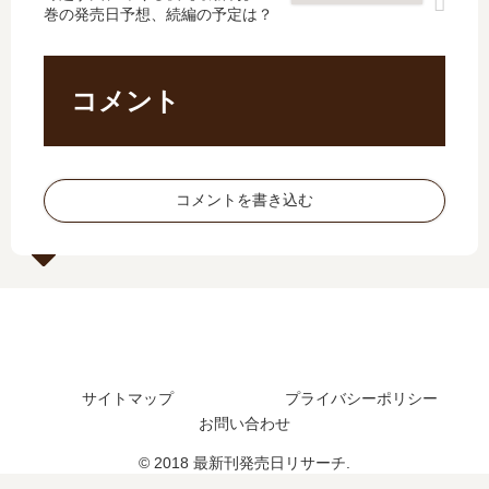
舞
発
巻の発売日予想、続編の予定は？
の
?
台
売
発
」
化
日､
売
は
の
10
日､
完
コメント
予
巻
6
結
定
の
巻
し
は
発
の
た
？
売
発
？
コメントを書き込む
日
売
最
予
日
新
想
は
刊
ま
い
13
と
つ
巻
め
？
の
完
発
結
売
サイトマップ
プライバシーポリシー
し
日
た
は
お問い合わせ
？
い
© 2018 最新刊発売日リサーチ.
つ