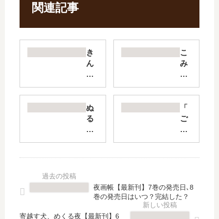
関連記事
き
こ
ん
み
い
っ
ろ
く
モ
が
ザ
ー
ぬ
「
イ
る
る
ご
ク
ず
め
注
の
【
た
文
ド
最
【
は
ラ
新
最
う
マ
刊
新
さ
化･
】
刊
ぎ
夜画帳【最新刊】7巻の発売日､8
映
9
】
で
巻の発売日はいつ？完結した？
画
巻
5
す
化･
の
巻
か
寄越す犬、めくる夜【最新刊】6