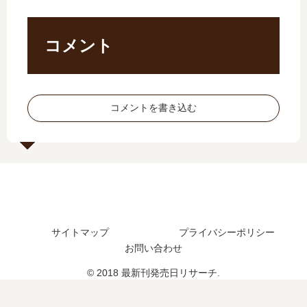
結した？
売
最
巻
新
日
新
の
刊
は
刊
発
】
コメント
い
】
売
9
つ
2
日
巻
？
巻
は
の
4
の
い
発
コメントを書き込む
巻
発
つ
売
の
売
？
日
予
日､
完
は
定
3
結
い
は
巻
し
つ
？
の
た
？
発
？
完
売
結
サイトマップ
プライバシーポリシー
日
し
お問い合わせ
は
た
い
？
© 2018 最新刊発売日リサーチ.
つ
？