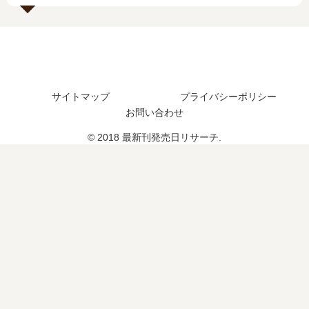
？
し
完
28
続
た
結
巻
編
？
し
の
の
続
た
発
予
編
？
売
定
の
続
日
は
予
サイトマップ
プライバシーポリシー
編
は
？
定
の
い
お問い合わせ
は
予
つ
© 2018 最新刊発売日リサーチ.
？
定
？
は
？