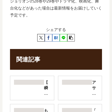
ジョリオンの28巻や29巻やドラマ化、映画化、舞
台化などがあった場合は最新情報をお届けしていく
予定です。
シェアする
関連記事
【
ア
瞬
サ
き
シ
よ
ン
り
ズ
迅
プ
も
「