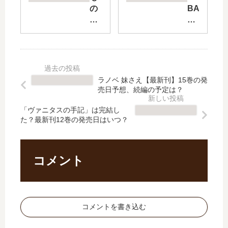
く!
ラ
の
BA
!】
イ
の
ST
は
ド
が
AR
完
【
た
D!!
結
最
り
-暗
し
新
【
黒
た
刊
最
の
ラノベ 妹さえ【最新刊】15巻の発
？
】
新
破
売日予想、続編の予定は？
最
11
刊
壊
新
巻
】
神-
「ヴァニタスの手記」は完結し
刊
の
た？最新刊12巻の発売日はいつ？
17
」
13
発
巻
は
巻
売
の
完
の
日
発
結
コメント
発
は
売
し
売
い
日
た
日
つ
は
？
は
？
い
最
コメントを書き込む
い
完
つ
新
つ
結
？
刊