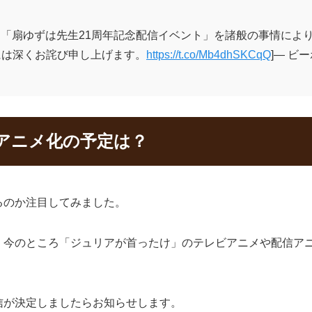
した「扇ゆずは先生21周年記念配信イベント」を諸般の事情によ
には深くお詫び申し上げます。
https://t.co/Mb4dhSKCqQ
]— ビー
アニメ化の予定は？
るのか注目してみました。
、今のところ「ジュリアが首ったけ」のテレビアニメや配信ア
信が決定しましたらお知らせします。