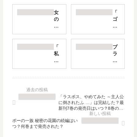
女
「
の
ゴ
園
ー
の
ル
星
デ
【
ン
「
ブ
最
ラ
私
ラ
新
ズ
た
ン
刊
ベ
ち
チ
】
リ
が
ラ
5
ー
恋
イ
巻
」
す
ン
の
は
る
【
「ラスボス、やめてみた ～主人公
発
完
理
最
に倒されたふ …」は完結した？最
売
結
由
新
新刊7巻の発売日はいつ？8巻の予
日
し
」
定は？続編の予定は？
刊
は
た
ポーの一族 秘密の花園の続編はい
は
】
つ？何巻まで発売された？
い
？
完
7
つ
最
結
巻