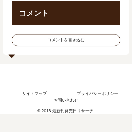
？
新
し
の
完
刊
た
発
コメント
結
5
？
売
し
巻
最
日､
た
の
新
8
？
発
刊
巻
コメントを書き込む
売
7
の
日
巻
発
は
の
売
い
発
日
つ
売
は
？
日
い
は
つ
い
？
サイトマップ
プライバシーポリシー
つ
完
お問い合わせ
？
結
し
© 2018 最新刊発売日リサーチ.
た
？