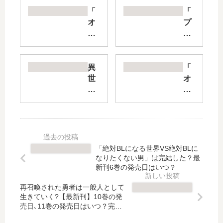
「
「
オ
プ
ー
リ
バ
ズ
ー
マ
ロ
イ
異
「
ー
リ
世
オ
ド
ヤ
界
ー
<
ド
覚
バ
新
ラ
醒
ー
>
イ
超
ロ
世
」
絶
ー
界
は
ク
ド
「絶対BLになる世界VS絶対BLに
編
完
リ
」
なりたくない男」は完結した？最
」
結
エ
は
新刊6巻の発売日はいつ？
は
し
イ
完
完
た
再召喚された勇者は一般人として
ト
結
生きていく?【最新刊】10巻の発
結
？
ス
し
売日､11巻の発売日はいつ？完結
し
最
キ
た
した？
た
新
ル
？