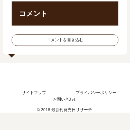
？
刊
【
最
最
15
最
新
コメント
新
巻
新
刊
刊
の
刊
20
3
発
】
巻
巻
売
3
の
コメントを書き込む
の
日
巻
発
発
は
の
売
売
い
発
日
日
つ
売
は
は
？
日
い
い
予
つ
つ
想
？
？
、
続
サイトマップ
プライバシーポリシー
4
続
編
お問い合わせ
巻
編
の
の
の
予
© 2018 最新刊発売日リサーチ.
予
予
定
定
定
は
は
は
？