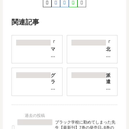
関連記事
「
「
マ
北
ダ
く
ム
ん
・
が
ジ
か
グ
派
ョ
わ
ラ
遣
ー
い
ン
戦
カ
す
マ
士
ー
ぎ
の
山
」
て
憂
田
は
手
鬱
の
完
に
【
り
ブラック学校に勤めてしまった先
結
余
最
子
生【最新刊】7巻の発売日､8巻の