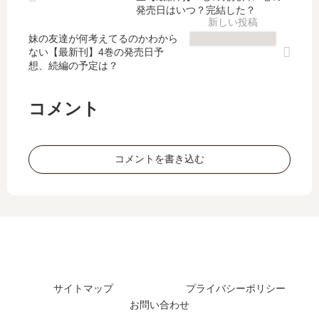
し
る
新
【
発売日はいつ？完結した？
た
の
刊
最
？
で
妹の友達が何考えてるのかわから
】
新
ない【最新刊】4巻の発売日予
最
、
16
刊
想、続編の予定は？
新
3
巻
】
刊
人
の
23
31
で
発
巻
コメント
巻
シ
売
の
の
…
日､
発
発
」
17
売
コメントを書き込む
売
は
巻
日､
日
完
の
24
は
結
発
巻
い
し
売
の
つ
た
日
発
？
？
は
売
最
い
日
新
つ
は
刊
サイトマップ
プライバシーポリシー
？
い
11
お問い合わせ
完
つ