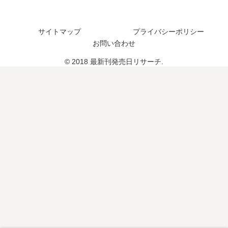
】
15
日､
日､
4
巻
12
11
巻
の
サイトマップ
プライバシーポリシー
巻
巻
の
発
お問い合わせ
の
の
発
売
発
発
売
日､
© 2018 最新刊発売日リサーチ.
売
売
日､
16
日
日
5
巻
は
は
巻
の
い
い
の
発
つ
つ
発
売
？
？
売
日
完
完
日
は
結
結
は
い
し
し
い
つ
た
た
つ
？
？
？
？
完
完
結
結
し
し
た
た
？