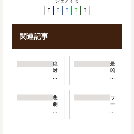
シェアする
関連記事
絶
最
対
凶
に
の
働
支
き
援
た
職
悲
ワ
く
【
劇
ー
な
話
の
ル
い
術
ヒ
ド
ダ
士
ロ
・
ン
】
イ
テ