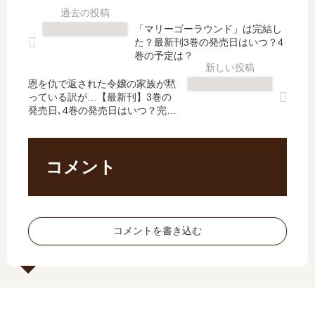
ジ
で
ン
ィ
ョ
あ
ぶ
ー
「マリーゴーラウンド」は完結し
ン
る
る
チ
た？最新刊3巻の発売日はいつ？4
マ
俺
妹
ャ
巻の予定は？
ス
は
の
ー
タ
世
恩を仇で返された令嬢の家族が黙
せ
異
っている訳が…【最新刊】3巻の
ー
界
い
世
発売日､4巻の発売日はいつ？完結
が
最
で
界
した？
惰
強
婚
式
眠
ク
約
教
…
…
破
育
コメント
【
【
棄
エ
最
最
し
ー
新
新
た
ジ
刊
刊
の
…
コメントを書き込む
】
】
…
【
11
10
【
最
巻
巻
最
新
の
の
新
刊
発
発
刊
】
売
売