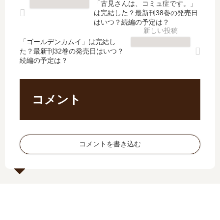
「古見さんは、コミュ症です。」
最
刊
刊
の
は完結した？最新刊38巻の発売日
新
】
】
続
はいつ？続編の予定は？
刊
4
25
編
32
巻
「ゴールデンカムイ」は完結し
巻
は
た？最新刊32巻の発売日はいつ？
巻
の
の
い
続編の予定は？
の
発
発
つ
発
売
売
？
売
日､
日
何
日
5
は
巻
コメント
は
巻
い
ま
い
の
つ
で
つ
発
？
発
？
売
完
売
コメントを書き込む
日
結
さ
は
し
れ
い
た
た
つ
？
？
？
続
完
編
結
の