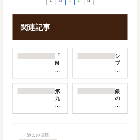
関連記事
「
シ
M
ブ
AJ
ヤ
OR
ニ
2n
ア
d
フ
第
銀
」
ァ
九
の
は
ミ
の
匙
完
リ
波
Sil
結
ー
濤
ver
し
【
【
Sp
た
最
最
oo
？
新
新
n