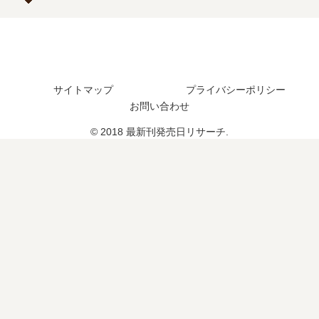
？
つ
続
？
編
22
の
巻
予
の
定
予
サイトマップ
プライバシーポリシー
は
定
お問い合わせ
？
は
？
© 2018 最新刊発売日リサーチ.