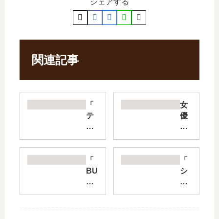
シェアする
関連記事
「
女
テ
優
ラ
め
フ
し
ォ
【
ー
最
「
「
マ
新
BU
シ
ー
刊
NG
ャ
ズ
】
O-
ド
」
11
ブ
ー
は
巻
ン
ハ