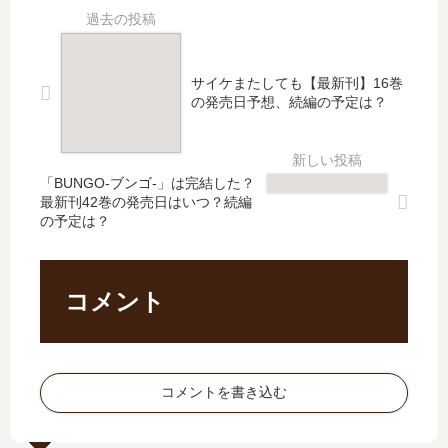
完
の
ゴ-
ウ
結
発
」
ス
し
売
は
」
た
日､
完
は
サイケまたしても【最新刊】16巻
？
12
結
完
の発売日予想、続編の予定は？
最
巻
し
結
新
の
た
し
刊
発
？
た
「BUNGO-ブンゴ-」は完結した？
24
売
最
？
最新刊42巻の発売日はいつ？続編
巻
日
新
最
の予定は？
の
は
刊
新
発
い
42
刊
売
つ
巻
21
日
？
コメント
の
巻
は
完
発
の
い
結
売
発
つ
し
日
売
？
た
は
日
コメントを書き込む
？
い
は
つ
い