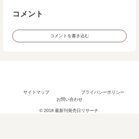
は
へ
井
何
い
と
泰
巻
コメント
つ
続
史
ま
？
く
…
で
24
壮
【
発
コメントを書き込む
巻
大
最
売
の
な
新
さ
予
物
刊
れ
定
語
】
た
は
の
8
？
？
全
巻
貌
の
発
サイトマップ
プライバシーポリシー
売
お問い合わせ
日
は
© 2018 最新刊発売日リサーチ.
い
つ
？
完