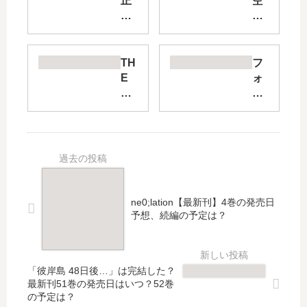
正
空
直
母
不
い
動
ぶ
産
き
TH
フ
」
】
E
ォ
は
は
AL
ー
完
打
PI
シ
結
ち
NE
ー
し
切
CL
ム
た
り
IM
【
？
で
BE
最
最
完
R
新
新
結
単
刊
ne0;lation【最新刊】4巻の発売日
刊
？
独
】
予想、続編の予定は？
23
第
登
続
巻
3
攀
編
の
シ
者
は
「彼岸島 48日後…」は完結した？
発
ー
・
い
最新刊51巻の発売日はいつ？52巻
売
ズ
山
つ
の予定は？
日
ン
野
？