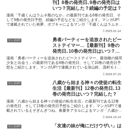
刊】8巻の発売日､9巻の発売日は
いつ？完結した？続編の予定は？
漫画「千歳くんはラムネ瓶のなか」の最新刊である8巻の発売日、そ
して9巻の発売日予想、続編の予定などをご紹介します。マンガUP!
で連載されていた裕夢、ボブキャによるマンガ「千歳くんはラムネ瓶
のなか」の最新刊の発売日はこちら！漫画「千歳くんはラ...
2025.01.14
勇者パーティーを追放されたビー
マンガUP!
ストテイマー…【最新刊】9巻の
発売日､10巻の発売日はいつ？完
結した？
漫画「勇者パーティーを追放されたビーストテイマー、最強種の猫耳
少女と出会う」の最新刊である9巻の発売日、そして10巻の発売日予
想をご紹介します。マンガUP!で連載されている深山鈴、茂村モトに
よるファンタジー漫画「勇者パーティーを追放されたビ...
2024.07.15
八歳から始まる神々の使徒の転生
マンガUP!
生活【最新刊】12巻の発売日､13
巻の発売日はいつ？完結した？
漫画「八歳から始まる神々の使徒の転生生活」の最新刊である12巻
の発売日、そして13巻の発売日予想をご紹介します。マンガUP!で連
載されているえぞぎんぎつね、春夏冬アタルによるマンガ「八歳から
始まる神々の使徒の転生生活」の最新刊の発売日はこち...
2024.10.14
「友達の妹が俺にだけウザい」は
マンガUP!