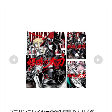
ゴブリンスレイヤー外伝2 鍔鳴の太刀《ダ