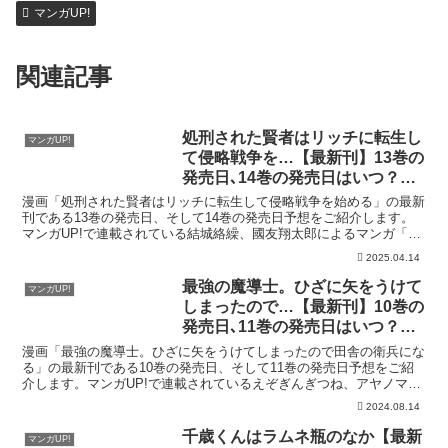
マンガUP!
関連記事
処刑された賢者はリッチに転生し
マンガUP!
て侵略戦争を…【最新刊】13巻の
発売日､14巻の発売日はいつ？完
結した？
漫画「処刑された賢者はリッチに転生して侵略戦争を始める」の最新
刊である13巻の発売日、そして14巻の発売日予想をご紹介します。
マンガUP!で連載されている結城絡繰、國友翔太郎によるマンガ「処
刑された賢者はリッチに転生して侵略戦争を始める」の...
2025.04.14
最強の魔導士。ひざに矢をうけて
マンガUP!
しまったので…【最新刊】10巻の
発売日､11巻の発売日はいつ？完
結した？
漫画「最強の魔導士。ひざに矢をうけてしまったので田舎の衛兵にな
る」の最新刊である10巻の発売日、そして11巻の発売日予想をご紹
介します。マンガUP!で連載されているえぞぎんぎつね、アヤノマサ
キによるマンガ「最強の魔導士。ひざに矢をうけてしま...
2024.08.14
千歳くんはラムネ瓶のなか【最新
マンガUP!