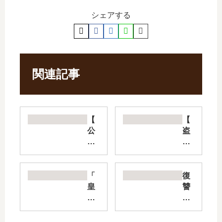
シェアする
関連記事
【
【
公
盗
爵
掘
夫
王
人
】
の
は
「
復
50
打
皇
讐
の
ち
帝
の
お
切
の
毒
茶
り
一
鼓