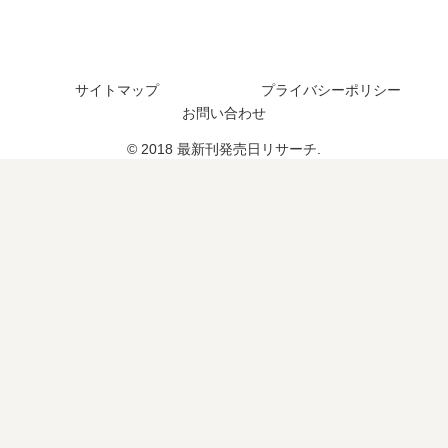
情
報
？
？
報
打
と
ち
噂
切
サイトマップ
プライバシーポリシー
の
り
お問い合わせ
真
で
相
は
© 2018 最新刊発売日リサーチ.
な
い
？
《
20
26
年
1
月
最
新
版
》