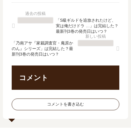
レ
で
人
【
シ
完
娘
最
ピ
結
」
新
「S級ギルドを追放されたけど、
】
？
17
刊
実は俺だけドラ …」は完結した？
は
現
巻
】
最新刊3巻の発売日はいつ？
打
在
の
7
ち
の
「乃南アサ『家裁調査官・庵原か
発
巻
のん』シリーズ」は完結した？最
切
連
売
の
新刊3巻の発売日はいつ？
り
載
日
発
で
状
は
売
完
況
い
日
結
と
つ
予
コメント
？
ア
？
想
最
ニ
最
、
新
メ
新
続
10
化
刊
編
コメントを書き込む
巻
の
の
の
の
最
予
予
発
新
定
定
売
情
は
は