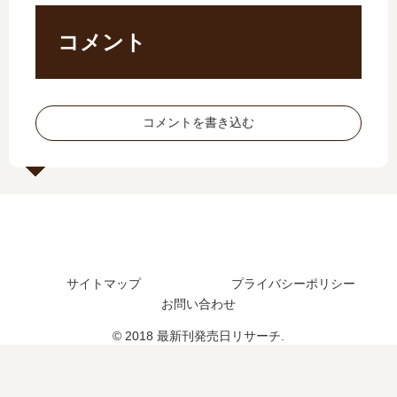
日､
11
た
7
巻
？
コメント
巻
の
最
の
発
新
発
売
刊
売
日
6
コメントを書き込む
日
は
巻
は
い
の
い
つ
発
つ
？
売
？
完
日
完
結
は
結
し
い
し
た
つ
サイトマップ
プライバシーポリシー
た
？
？
？
お問い合わせ
© 2018 最新刊発売日リサーチ.