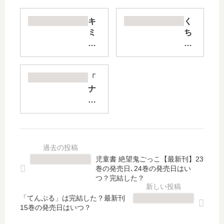
キ
く
ミ
ち
の
づ
撫
け
で
は
方
嘘
「
躾
の
ナ
け
味
カ
方
【
ま
【
最
で
最
新
あ
新
刊
い
刊
】
し
児童書 絶望鬼ごっこ【最新刊】23
】
10
て
巻の発売日､24巻の発売日はい
6
巻
」
つ？完結した？
巻
の
は
の
発
「てんぷる」は完結した？最新刊
完
15巻の発売日はいつ？
発
売
結
売
日､
し