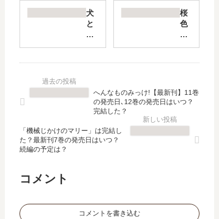
重
で
ね
あ
犬
桜
て
る
と
色
、
私
猫
キ
重
は
ど
ス
な
追
っ
ホ
っ
放
ち
リ
て
さ
も
ッ
【
れ
飼
ク
へんなものみっけ!【最新刊】11巻
最
ま
っ
【
の発売日､12巻の発売日はいつ？
新
し
て
最
完結した？
刊
た
る
新
】
。
「機械じかけのマリー」は完結し
と
刊
た？最新刊7巻の発売日はいつ？
9
だ
毎
】
続編の予定は？
巻
か
日
6
の
ら
た
巻
発
こ
の
の
コメント
売
…
し
発
日
【
い
売
は
最
【
日､
コメントを書き込む
い
新
最
7