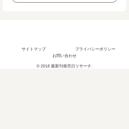
つ
刊
新
巻
？
】
刊
の
完
10
】
発
結
巻
8
売
し
の
巻
日
た
発
の
は
？
売
発
い
日､
サイトマップ
プライバシーポリシー
売
つ
11
お問い合わせ
日､
？
巻
9
完
© 2018 最新刊発売日リサーチ.
の
巻
結
発
の
し
売
発
た
日
売
？
は
日
い
は
つ
い
？
つ
完
？
結
完