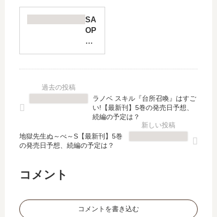
の
も
印
の
SA
刷
」
OP
所
は
冥
【
完
き
最
結
夕
新
し
闇
刊
た
の
】
？
ス
ラノベ スキル『台所召喚』はすご
7
最
ケ
い!【最新刊】5巻の発売日予想、
巻
新
ル
続編の予定は？
の
刊
ツ
発
7
地獄先生ぬ～べ～S【最新刊】5巻
ォ
の発売日予想、続編の予定は？
売
巻
【
日
の
最
予
発
新
コメント
想
売
刊
、
日
】
続
は
4
コメントを書き込む
編
い
巻