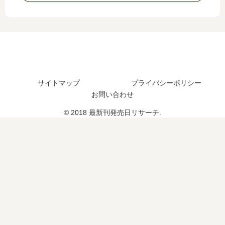
の
つ
の
予
？
発
定
売
は
日
？
予
想
、
続
サイトマップ
プライバシーポリシー
編
お問い合わせ
の
© 2018 最新刊発売日リサーチ.
予
定
は
？