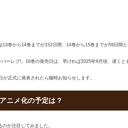
3巻から14巻までが152日間、14巻から15巻までが59日間
ーレブ!」16巻の発売日は、早ければ2025年9月頃、遅くとも
売日が正式に発表されたら随時お知らせします。
のアニメ化の予定は？
るのか注目してみました。