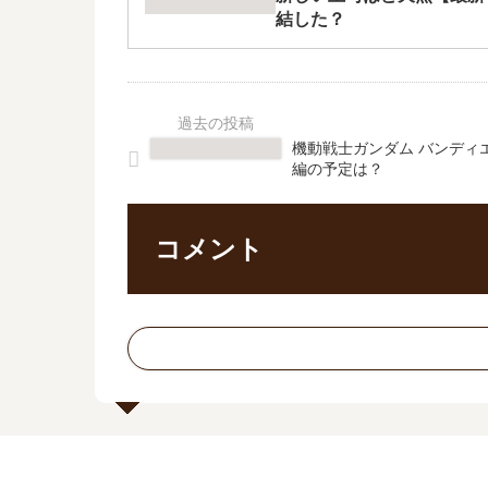
結した？
機動戦士ガンダム バンディ
編の予定は？
コメント