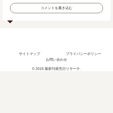
編
発
し
予
コメントを書き込む
の
売
た
定
予
日
？
は
定
は
？
は
い
？
つ
？
完
結
サイトマップ
プライバシーポリシー
し
お問い合わせ
た
？
© 2018 最新刊発売日リサーチ.