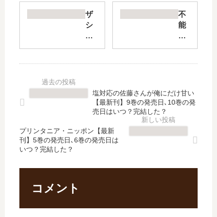
【
ち
最
ゃ
ザ
不
新
ん
シ
能
刊
と
ス
犯
】
し
【
【
22
ま
最
最
巻
す
新
新
の
【
刊
刊
発
最
】
】
塩対応の佐藤さんが俺にだけ甘い
売
新
4
13
【最新刊】9巻の発売日､10巻の発
日
刊
巻
巻
売日はいつ？完結した？
は
】
の
の
い
14
プリンタニア・ニッポン【最新
発
発
刊】5巻の発売日､6巻の発売日は
つ
巻
売
売
いつ？完結した？
？
の
日
日
完
発
は
予
結
売
い
想
し
日､
つ
、
コメント
た
15
？
続
？
巻
完
編
続
の
結
の