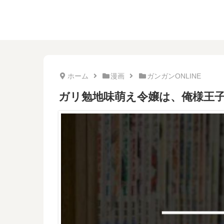
ホーム
漫画
ガンガンONLINE
ガリ勉地味萌え令嬢は、俺様王