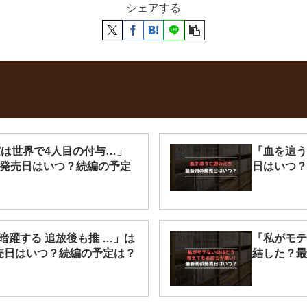
シェアする
実は世界で4人目の付与…」
「血を這う
の発売日はいつ？続編の予定
日はいつ？
暗躍する 追放後も推 …」は
「私がモテ
売日はいつ？続編の予定は？
結した？最