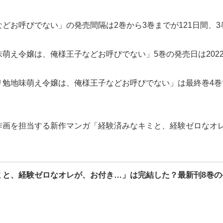
お呼びでない」の発売間隔は2巻から3巻までが121日間、3
萌え令嬢は、俺様王子などお呼びでない」5巻の発売日は202
リ勉地味萌え令嬢は、俺様王子などお呼びでない」は最終巻4巻
作画を担当する新作マンガ「経験済みなキミと、経験ゼロなオ
ミと、経験ゼロなオレが、お付き…」は完結した？最新刊8巻の