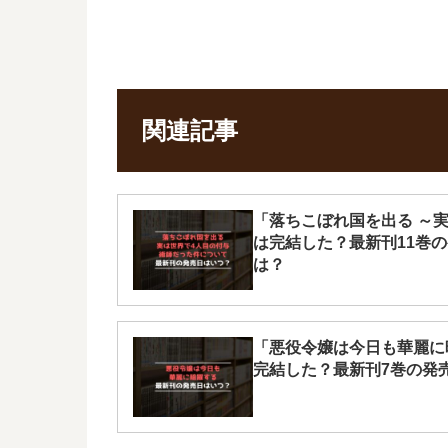
関連記事
「落ちこぼれ国を出る ～
は完結した？最新刊11巻
は？
「悪役令嬢は今日も華麗に
完結した？最新刊7巻の発