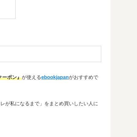
クーポン』
が使える
ebookjapan
がおすすめで
、「オレが私になるまで」をまとめ買いしたい人に