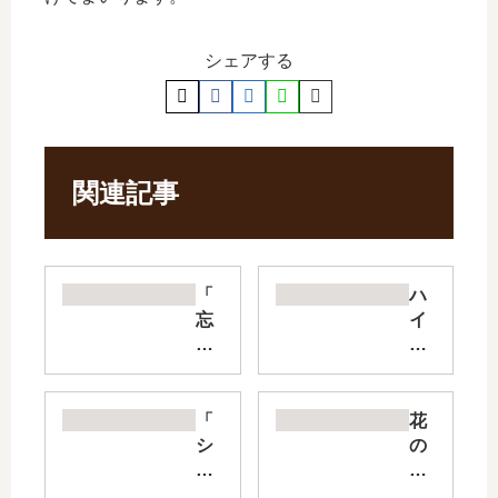
シェアする
関連記事
「
ハ
忘
イ
却
キ
バ
ュ
ッ
ー
テ
部!
「
花
リ
!
シ
の
ー
【
バ
ち
」
最
つ
晴