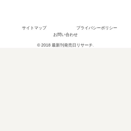
巻
結
い
で
の
し
つ
発
予
た
？
売
定
？
7
さ
サイトマップ
プライバシーポリシー
は
巻
れ
？
お問い合わせ
の
た
予
？
© 2018 最新刊発売日リサーチ.
定
は
？