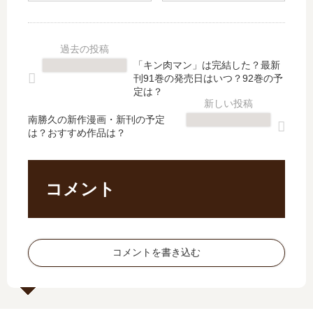
は
新
き
れ
完
刊
物
～
結
】
件
花
し
13
」
男
「キン肉マン」は完結した？最新
た
巻
は
Ne
刊91巻の発売日はいつ？92巻の予
？
の
完
xt
定は？
最
発
結
Se
新
売
南勝久の新作漫画・新刊の予定
し
as
は？おすすめ作品は？
刊
日､
た
on
23
14
？
～
巻
巻
最
の
の
の
新
続
コメント
発
発
刊
編
売
売
6
は
日
日
巻
い
は
は
の
つ
コメントを書き込む
い
い
発
？
つ
つ
売
何
？
？
日
巻
24
完
は
ま