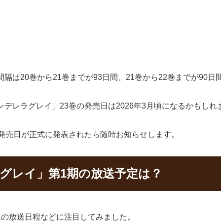
隔は20巻から21巻までが93日間、21巻から22巻までが90
デレラグレイ」23巻の発売日は2026年3月頃になるかもしれ
の発売日が正式に発表されたら随時お知らせします。
グレイ」第1期の放送予定は？
1の放送日程などに注目してみました。